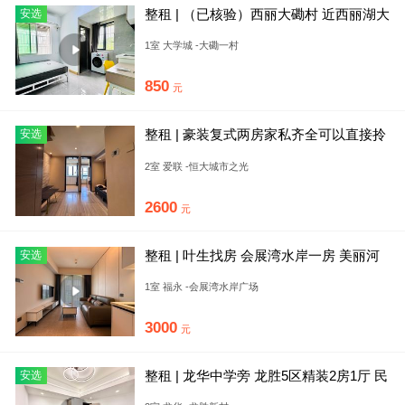
整租 | （已核验）西丽大磡村 近西丽湖大
安选
学城塘朗 精装采光配
1室 大学城 -大磡一村
850
元
整租 | 豪装复式两房家私齐全可以直接拎
安选
包入住
2室 爱联 -恒大城市之光
2600
元
整租 | 叶生找房 会展湾水岸一房 美丽河
安选
景房屋漂亮 花园优美
1室 福永 -会展湾水岸广场
3000
元
整租 | 龙华中学旁 龙胜5区精装2房1厅 民
安选
水电通燃气拎包即