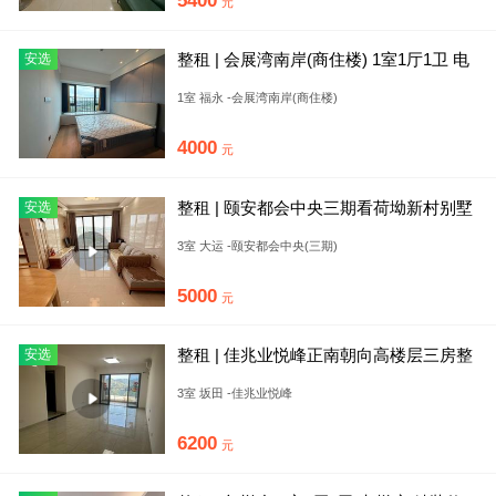
5400
元
整租 | 会展湾南岸(商住楼) 1室1厅1卫 电
安选
梯房 精装修
1室 福永 -会展湾南岸(商住楼)
4000
元
整租 | 颐安都会中央三期看荷坳新村别墅
安选
区 视野无遮挡 三房
3室 大运 -颐安都会中央(三期)
5000
元
整租 | 佳兆业悦峰正南朝向高楼层三房整
安选
洁干净出租
3室 坂田 -佳兆业悦峰
6200
元