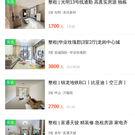
整租 | 光明13号线通勤 高真实房源 独栋
安选
公寓 一房一厅一卫
1室 光明 -东坑新村
1700
元
1天前
整租|华业玫瑰郡|3室2厅|龙岗中心城
安选
3室 龙城国际 -华业玫瑰郡
3800
元
20小时前
整租 | 锦龙地铁B口丨比亚迪丨空三房丨
安选
业主诚意丨高
3室 坪山 -万顺苑
2700
元
07-26
整租 | 富通天骏 精装修 急租房源 家电齐
安选
全
3室 龙华 -富通天骏