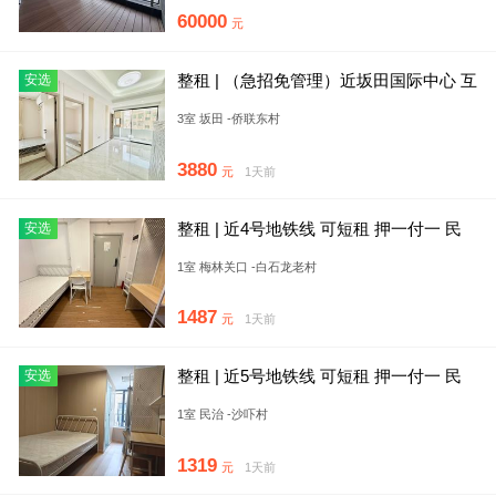
60000
元
整租 | （急招免管理）近坂田国际中心 互
安选
联e时代 杨美站 押
3室 坂田 -侨联东村
3880
元
1天前
整租 | 近4号地铁线 可短租 押一付一 民
安选
水电 免租15天
1室 梅林关口 -白石龙老村
1487
元
1天前
整租 | 近5号地铁线 可短租 押一付一 民
安选
水电 免租15天
1室 民治 -沙吓村
1319
元
1天前