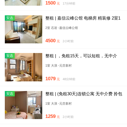
1500
元
17分钟前
整租 | 嘉信云峰公馆 电梯房 精装修 2室1
安选
厅1卫
2室 石岩 -嘉信云峰公馆
4500
元
2小时前
整租 | ，免租15天，可以短租，无中介
安选
费，民水民电押一付一
1室 大浪 -元芬新村
1079
元
48分钟前
整租 | (免租30天)连锁公寓 无中介费 拎包
安选
入住 押一付一
1室 大浪 -元芬新村
1259
元
2小时前