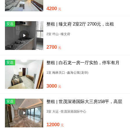
4200
元
整租 | 臻文府 2室2厅 2700元，出租
安选
2室 坪山 -臻文府
2700
元
整租 | 白石龙一房一厅实拍，停车有月
安选
卡，走路地铁近
1室 梅林关口 -鑫海公寓(龙华)
3000
元
整租 | 世茂深港国际大三房158平，高层
安选
朝南向
3室 大运 -世茂深港国际中心
12000
元