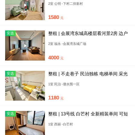
2室 公明 -下村二排新村
1580
元
整租 | 会展湾东城高楼层看河景2房 边户
安选
带玄关 近地铁商场
2室 福永 -会展湾东城广场
4000
元
整租 | 不走巷子 民治独栋 电梯单间 采光
安选
好 押一 民水电
1室 民治 -塘水围一区
1180
元
整租 | 13号线 白芒村 全新精装单间 可短
安选
租 直达高新北
1室 西丽 -白芒村