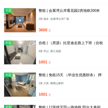
整租 | 会展湾云岸看花园2房地铁200米
安选
房屋保养好 近高速
2室 福永 -会展湾云岸广场
3600
元
合租 | （房源）比亚迪走路上下班（合租
安选
找室友）迪友优先，免费
4室 坪山 -香江花园
1001
元
整租 | 免租15天 （毕业生优惠秒杀） 押
安选
一付一 民用水电
1室 大浪 -赖屋山新村
1001
元
整租 | 12号线宝田一路地铁 阳台大单间
安选