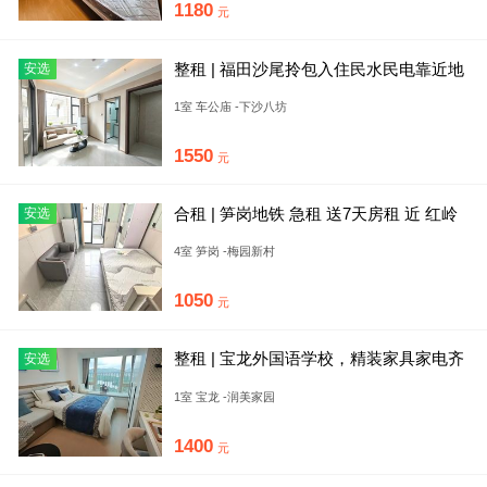
1180
元
整租 | 福田沙尾拎包入住民水民电靠近地
安选
铁口生活便利
1室 车公庙 -下沙八坊
1550
元
合租 | 笋岗地铁 急租 送7天房租 近 红岭
安选
北 洪湖 直达八
4室 笋岗 -梅园新村
1050
元
整租 | 宝龙外国语学校，精装家具家电齐
安选
全，免网费无中介费，押
1室 宝龙 -润美家园
1400
元