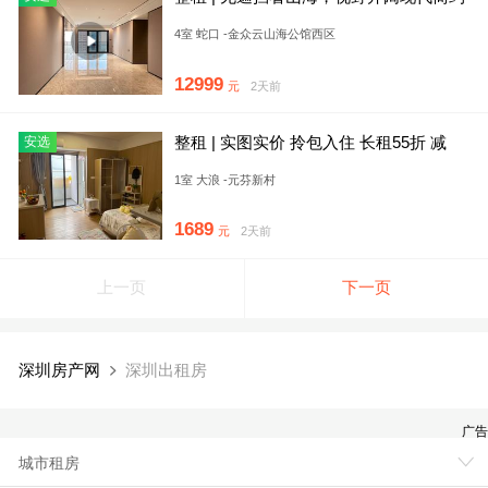
风，初次出租，家私可协
4室 蛇口 -金众云山海公馆西区
12999
元
2天前
整租 | 实图实价 拎包入住 长租55折 减
安选
500 无中介 民
1室 大浪 -元芬新村
1689
元
2天前
上一页
下一页
深圳房产网
深圳出租房
广告
城市租房