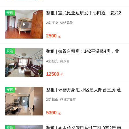
整租 | 宝龙比亚迪研发中心附近，复式2
安选
室1厅随时入住。
2室 宝龙 -蓝钻风景
2500
元
整租 | 御景台租房！142平温馨4房，业
安选
主，价格可谈！
4室 新安 -御景台
12500
元
整租 | 怀德万象汇 小区超大阳台三房 通
安选
天然气 地下车库 可
3室 福永 -怀德万象汇
5300
元
整租 | 布吉信义假日名城三期 3室2厅 南
安选