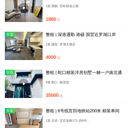
山一室一厅 可停车办
1室 西丽 -百旺研发公寓
1880
元
整租 | 深港通勤 港硕 国贸近罗湖口岸
安选
24h安保 精装大
1室 国贸 -罗湖大酒店
4000
元
整租 | 蛇口精装洋房别墅一梯一户南北通
安选
采光好景观视野开阔车位
6室 蛇口 -林语堂
35000
元
整租 | 6号线官田地铁站200米 精装单间
安选
家具家电齐全 可
1室 石岩 -宝石东路171-258号...