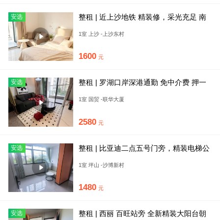
整租 | 近上沙地铁 精装修，采光充足 南
安选
北通透 民用水电
1室 上沙 -上沙东村
1600
元
整租 | 罗湖口岸深港通勤 免中介费 押一
安选
付一 拎包入住 民水
1室 国贸 -联华大厦
2580
元
整租 | 比亚迪二点五号门旁，精装电梯公
安选
寓，家私家电齐全拎包入
1室 坪山 -沙博新村
1480
元
整租 | 西丽 百旺站旁 全新精装大阳台朝
安选