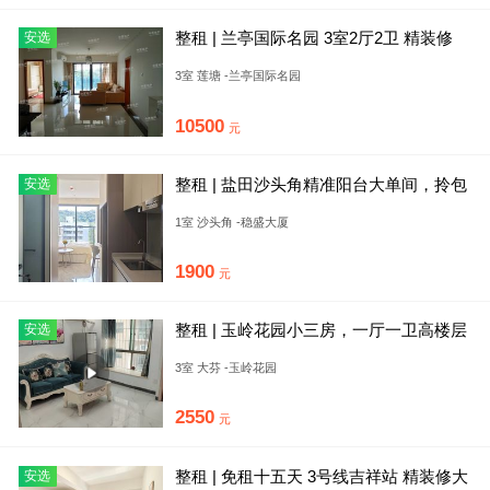
整租 | 兰亭国际名园 3室2厅2卫 精装修
安选
地铁上盖 过关方
3室 莲塘 -兰亭国际名园
10500
元
整租 | 盐田沙头角精准阳台大单间，拎包
安选
入住
1室 沙头角 -稳盛大厦
1900
元
整租 | 玉岭花园小三房，一厅一卫高楼层
安选
精装修光线好，家私店齐
3室 大芬 -玉岭花园
2550
元
整租 | 免租十五天 3号线吉祥站 精装修大
安选