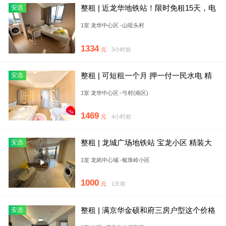
整租 | 近龙华地铁站！限时免租15天，电
安选
梯精装房无中介费 可
1室 龙华中心区 -山咀头村
1334
元
3小时前
整租 | 可短租一个月 押一付一民水电 精
安选
装修 地铁口
1室 龙华中心区 -弓村(南区)
1469
元
4小时前
整租 | 龙城广场地铁站 宝龙小区 精装大
安选
单间 家电齐全 拎
1室 龙岗中心城 -银珠岭小区
1000
元
1天前
整租 | 满京华金硕和府三房户型这个价格
安选
和业主砍了三天三夜