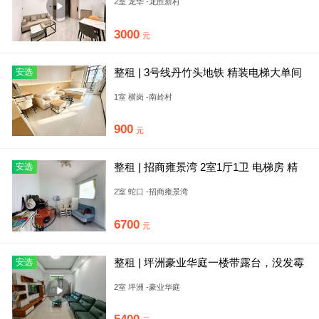
2室 龙华 -龙胜新村
3000
元
整租 | 3号线丹竹头地铁 精装电梯大单间
安选
家具齐全 押一付一
1室 横岗 -南岭村
900
元
整租 | 招商雍景湾 2室1厅1卫 电梯房 精
安选
装修52平米
2室 蛇口 -招商雍景湾
6700
元
整租 | 坪洲豪业华庭一楼带露台，没发霉
安选
保养好，家具全齐，采光
2室 坪洲 -豪业华庭