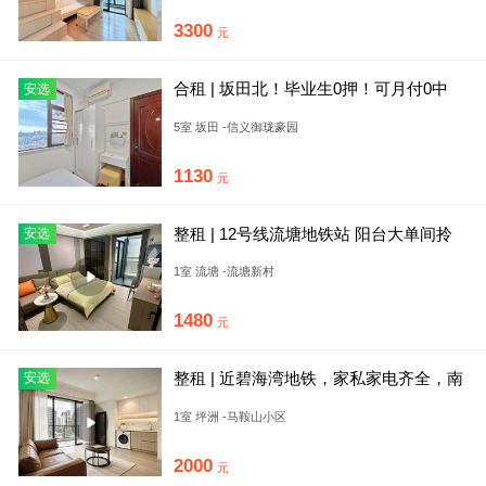
3300
元
合租 | 坂田北！毕业生0押！可月付0中
安选
介！拎包入住！信义嘉御
5室 坂田 -信义御珑豪园
1130
元
整租 | 12号线流塘地铁站 阳台大单间拎
安选
包入住 南山通勤近地
1室 流塘 -流塘新村
1480
元
整租 | 近碧海湾地铁，家私家电齐全，南
安选
北通透，交通方便
1室 坪洲 -马鞍山小区
2000
元