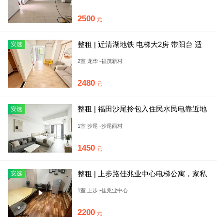
2500
元
整租 | 近清湖地铁 电梯大2房 带阳台 适
安选
合居家 押一 民水
2室 龙华 -福茂新村
2480
元
整租 | 福田沙尾拎包入住民水民电靠近地
安选
铁口0押金
1室 沙尾 -沙尾西村
1450
元
整租 | 上步路佳兆业中心电梯公寓，家私
安选
家电齐全，通燃气，地铁
1室 上步 -佳兆业中心
2200
元