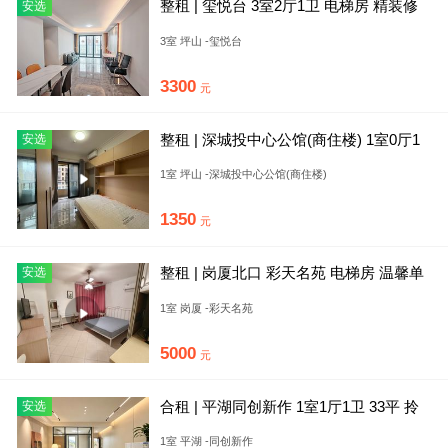
整租 | 玺悦台 3室2厅1卫 电梯房 精装修
安选
85平米
3室 坪山 -玺悦台
3300
元
整租 | 深城投中心公馆(商住楼) 1室0厅1
安选
卫 电梯房 精
1室 坪山 -深城投中心公馆(商住楼)
1350
元
整租 | 岗厦北口 彩天名苑 电梯房 温馨单
安选
间 卧室带阳台
1室 岗厦 -彩天名苑
5000
元
合租 | 平湖同创新作 1室1厅1卫 33平 拎
安选
包入住
1室 平湖 -同创新作