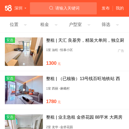
深圳
请输入关键词
发布
我的
位置
租金
户型室
筛选
整租 | 天汇 良基旁，精装大单间，独立厨
安选
卫，采光好，民用水电
1室 油松 -恒泰小区
广告
1300
元
整租 | （已核验）13号线百旺地铁站 西
安选
丽麻磡村精装阳台大一
1室 西丽 -麻磡村
1780
元
整租 | 业主急租 金侨花园 88平米 大两房
安选
两厅两卫
2室 龙华 -金侨花园