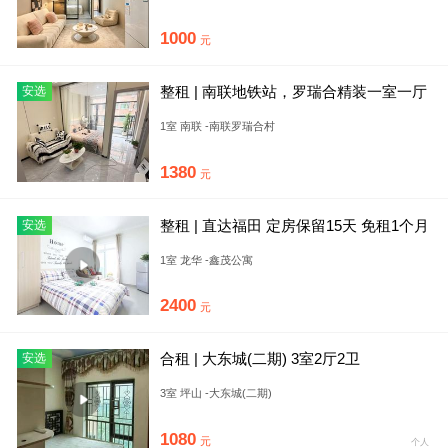
1000
元
整租 | 南联地铁站，罗瑞合精装一室一厅
安选
带阳台，近旭源大厦，世
1室 南联 -南联罗瑞合村
1380
元
整租 | 直达福田 定房保留15天 免租1个月
安选
免费地铁口巴士
1室 龙华 -鑫茂公寓
2400
元
合租 | 大东城(二期) 3室2厅2卫
安选
3室 坪山 -大东城(二期)
1080
元
个人