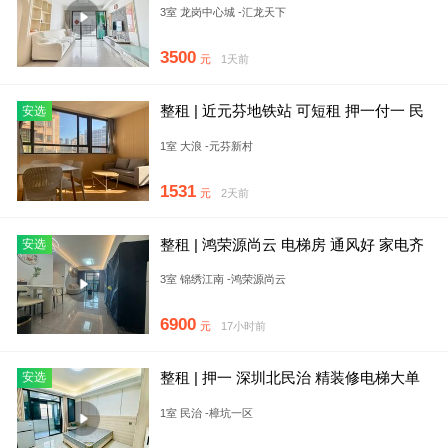
3室 龙岗中心城 -汇龙天下
3500
元
1天前
整租 | 近元芬地铁站 可短租 押一付一 民
安选
水电 免租15天
1室 大浪 -元芬新村
1531
元
2天前
整租 | 鸿荣源尚云 电梯房 通风好 家电齐
安选
全 业主诚心出租
3室 锦绣江南 -鸿荣源尚云
6900
元
17小时前
整租 | 押一 深圳北民治 精装修电梯大单
安选
间 民水电 采光极好
1室 民治 -樟坑一区