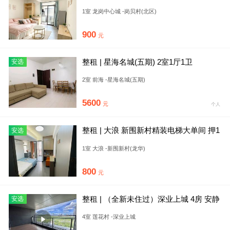
单间 电梯公寓 押
1室 龙岗中心城 -岗贝村(北区)
900
元
整租 | 星海名城(五期) 2室1厅1卫
安选
2室 前海 -星海名城(五期)
5600
元
个人
整租 | 大浪 新围新村精装电梯大单间 押1
安选
付1家电齐全 拎包
1室 大浪 -新围新村(龙华)
800
元
整租 | （全新未住过）深业上城 4房 安静
安选
栋 视野采光好 有
4室 莲花村 -深业上城