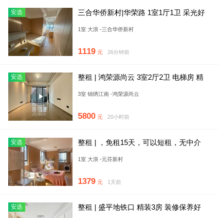
三合华侨新村|华荣路 1室1厅1卫 采光好
安选
23平
1室 大浪 -三合华侨新村
1119
元
26分钟前
整租 | 鸿荣源尚云 3室2厅2卫 电梯房 精
安选
装修 空房出租
3室 锦绣江南 -鸿荣源尚云
5800
元
20小时前
整租 | ，免租15天，可以短租，无中介
安选
费，民水民电押一付一
1室 大浪 -元芬新村
1379
元
1天前
整租 | 盛平地铁口 精装3房 装修保养好
安选
居家舒适 商圈配套