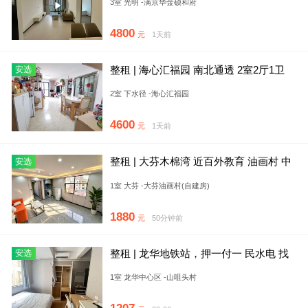
3室 光明 -满京华金硕和府
4800
元
1天前
整租 | 海心汇福园 南北通透 2室2厅1卫
安选
电梯房
2室 下水径 -海心汇福园
4600
元
1天前
整租 | 大芬木棉湾 近百外教育 油画村 中
安选
交科技 精装一房
1室 大芬 -大芬油画村(自建房)
1880
元
50分钟前
整租 | 龙华地铁站，押一付一 民水电 找
安选
我租房V50
1室 龙华中心区 -山咀头村