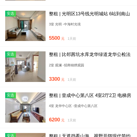
整租 | 光明区13号线光明城站 6站到南山
安选
中海时光镜住宅8
3室 光明 -中海时光境
5500
元
1天前
整租 | 比邻茜坑水库龙华绿道龙华公检法
安选
大楼西南向看水库风景精
2室 观澜 -招商锦绣观园
3300
元
1天前
整租 | 壹成中心第八区 4室2厅2卫 电梯房
安选
精装修
4室 龙华中心区 -壹成中心第八区
6200
元
1天前
整租 | 无遮挡看山海，视野开阔现代简约
安选