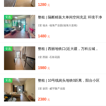
1280
元
整租 | 隔断精装大单间空间充足 环境干净
安选
整洁 租金实惠 拎包
1室 福永 -福海产业园(福海大道南)
1480
元
整租 | 西丽地铁口(近大疆，万科云城，
安选
科技园，TCL)
1室 西丽 -石鼓花园
1980
元
整租 | 10号线岗头地铁0距离，阳台小区
安选
公寓，民水电，近云谷
1室 坂田 -威宇隆产业园
2380
元