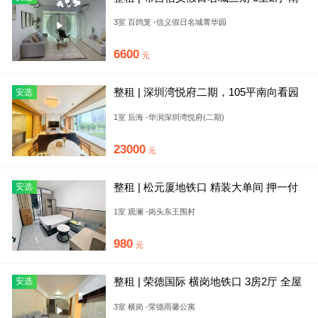
北通透 离学校近
3室 百鸽笼 -信义假日名城菁华园
6600
元
整租 | 深圳湾悦府二期，105平南向看园
安选
林一房单位， 小而美
1室 后海 -华润深圳湾悦府(二期)
23000
元
整租 | 松元厦地铁口 精装大单间 押一付
安选
一 采光好家电齐全
1室 观澜 -岗头东王围村
980
元
整租 | 荣德国际 横岗地铁口 3房2厅 全屋
安选
家私家电拎包入住
3室 横岗 -荣德雨馨公寓