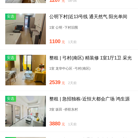
1207
元
08-06
公明下村|近13号线 通天然气 阳光单间
安选
领包入住 民水民电
1室 公明 -下村旧围
1100
元
1天前
整租 | 弓村(南区) 精装修 1室1厅1卫 采光
安选
好
1室 龙华中心区 -弓村(南区)
2539
元
2天前
整租 | 急招独栋-近恒大都会广场 鸿生源
安选
工业园 通燃气 电梯
3室 坂田 -侨联东村
3880
元
1天前