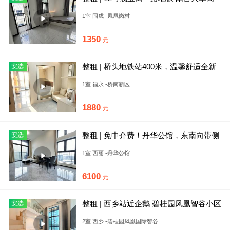
民水民电，免租7天送
1室 固戍 -凤凰岗村
1350
元
整租 | 桥头地铁站400米，温馨舒适全新
安选
配齐拎包入住，采光通
1室 福永 -桥南新区
1880
元
整租 | 免中介费！丹华公馆，东南向带侧
安选
窗，特殊房型，送免租1
1室 西丽 -丹华公馆
6100
元
整租 | 西乡站近企鹅 碧桂园凤凰智谷小区
安选
房复式两层一厅带地下
2室 西乡 -碧桂园凤凰国际智谷