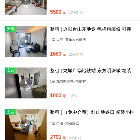
5500
元
17小时前
整租 | 近阳台山东地铁 电梯精装修 可押
安选
一 应届生享8折 免
1室 大浪 -茶角坎自建房
1680
元
15小时前
整租 | 龙城广场地铁站 东方明珠城 精装
安选
一房 家电齐全 拎包
1室 龙岗中心城 -向前村
1000
元
1天前
整租 | （免中介费）红山地铁口 精装小区
安选
大单间 家私齐全 可
1室 民治 -润达圆庭
2750
元
2小时前